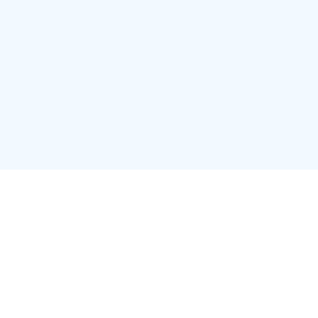
Jesper Juul Jensen
CEO